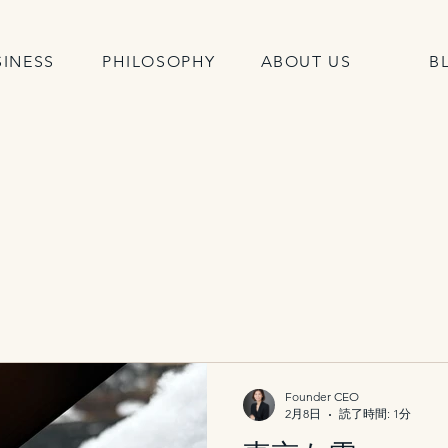
SINESS
PHILOSOPHY
ABOUT US
B
Founder CEO
2月8日
読了時間: 1分