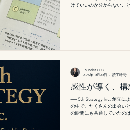
す。 https://erishimamoto.c
けていいのか分からないこと
きに助けになるのが、牧田
クをやさしく、しかも図解
冊です。 この本は、難しい
るのではなく、「図」と「
整理するように理解できる構成
やAARRR、ECRS、GRO
レームワークも“なぜそれを
寧に説明されており、初心
いのが特徴です。 特におす
Founder CEO
がよく分からない」「自社
2025年10月30日
読了時間: 
いいのか迷っている」という
感性が導く、構
の“型”が自然と身につき、
言葉にして整理できるように
── 5th Strategy Inc
前に、「考えるための地図
の中で、たくさんの出会い
す。 ページをめくるたびに
の瞬間にも共通していたの
か」「自分の仕事にも置き
値」をどう伝えるかという問
も、キャリアも、そして人生