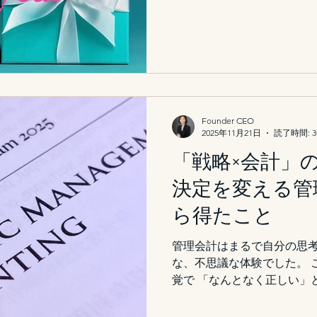
課題が複雑化する時代にお
ず、それぞれの企業にとっ
戦略（5th Strategy）
命としています。 本年は、5th S
ートアップの年であると同
り上げていく第一歩の年です
を大切にしながら、信頼さ
Founder CEO
に、そして実行力をもって取
2025年11月21日
読了時間: 
が皆さまにとって実り多き
「戦略×会計」
りお祈り申し上げます。今
すよう、お願い申し上げます。 5th S
決定を変える管
& CEO Keiko Matsushita
ら得たこと
管理会計はまるで自分の思
な、不思議な体験でした。 
覚で 「なんとなく正しい」
いう言語でやさしく解き明か
ても心地よく、“数字の見方