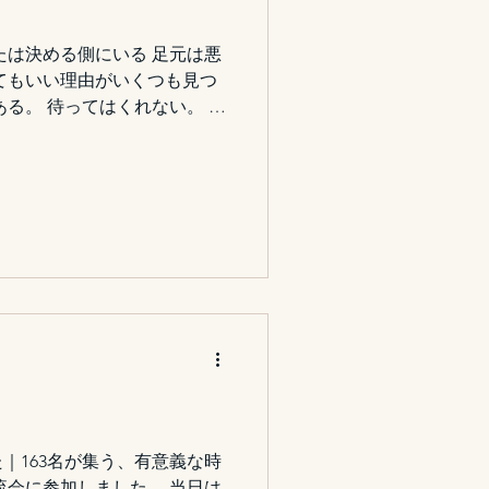
たは決める側にいる 足元は悪
てもいい理由がいくつも見つ
ある。 待ってはくれない。 経
裕のある日にだけやってくるも
ときだけ、 安全だと確信でき
もない。 むしろ、 不安が残っ
いとき、 それでも迫ってく
まらない。 選ばなければ、現
選んだあとは、結果を引き受け
境のせいにも、 誰かのせいにも
自分の判断だった」と言える
｜163名が集う、有意義な時
流会に参加しました。 当日は