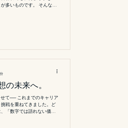
om/
が多いものです。 そんなと
幸裕氏の著書。フレームワー
たっぷりに解説してくれる一
理論や抽象的な言葉で説明す
具体例」を通して、頭の中を
になっています。 AIDMA
Wモデルなど、有名なビジネスフ
使うのか”という目的から丁
者でも実務に落とし込みやす
すめしたいのは、「市場分析
の立ち位置をどう表現すれば
1分
方。 この本を読むと、分析
想の未来へ。
なんとなく感じていた課題を
なります。 難解な戦略論の
. 創立によせて── これまでのキャリア
」を手に入れるような感覚で
と挑戦を重ねてきました。ど
、「そういう見方があったの
は、「数字では語れない価
換え
いでした。 ブランドづくり
そのものも──結局は“感