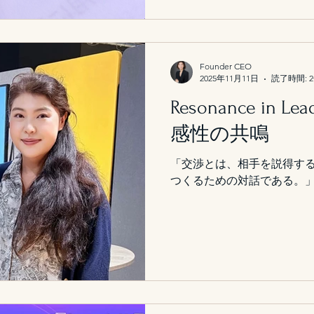
わるんだ”と驚いたのです。
優しいもの 会計というと、
ですが、管理会計は「未来の
うする？” “どこに向かう？
Founder CEO
2025年11月11日
読了時間: 
れる、ちょっと心強いパー
授業では外注か内製か、投資
Resonance in L
ちなテーマをたくさん扱い
感性の共鳴
りも「考え方」を優しく教え
く見える選択が、本当に正し
「交渉とは、相手を説得す
「外注した方が安いから、
つくるための対話である。
つい思いがちですよね。 今
を失うかもしれない 外注で
切 固定費と変動費で判断は
り切れない、“ブ