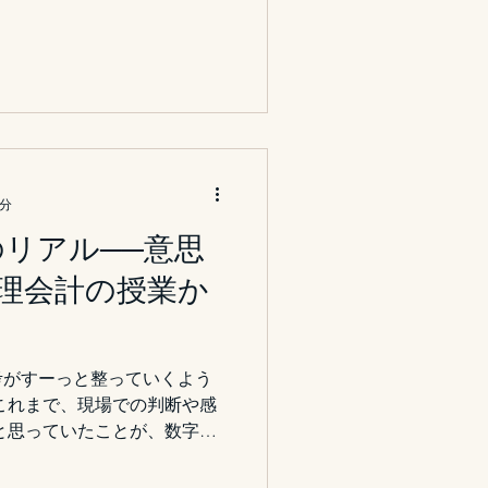
いて、理論や流行にとどまら
て本質的な意味を持つ第五の
を描き、実装まで伴走することを使
trategy Inc.にとってスタ
時に、皆さまと共に価値を創
。 一つひとつのご縁と対話
れるパートナーとして、誠実
り組んでまいります。 本年
3分
一年となりますことを、心よ
のリアル──意思
後ともご指導ご鞭撻を賜りま
trategy Inc. Founder
理会計の授業か
考がすーっと整っていくよう
これまで、現場での判断や感
と思っていたことが、数字と
されていく。 その過程がと
ひとつで、こんなに視界が変