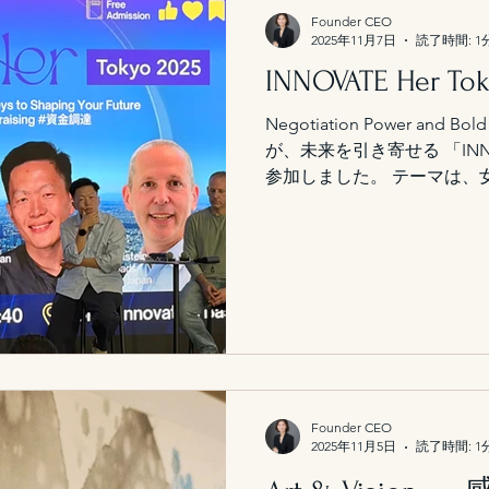
Founder CEO
2025年11月7日
読了時間: 1
INNOVATE Her Tok
Negotiation Power and 
が、未来を引き寄せる 「INNOVA
参加しました。 テーマは、
ようにリーダーシップを発揮
で“Negotiation Power（交
心）”をどう形にしていくか
で活躍する投資家・起業家・
経験から語られた「交渉と
ある」という言葉が特に印象
ップは、強さよりも誠実さに
て“Ambition（野心）”
の二つをどう統合し、社会
Founder CEO
それが、これからの女性リ
2025年11月5日
読了時間: 1
感じます。 5th Strate