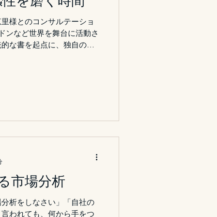
n ― 感性を磨く時間
社会構造へ翻訳するか」とい
交渉も戦略も、目的は同じ。
恵里様とのコンサルテーショ
はなく
ンドンなど世界を舞台に活動さ
統的な書を起点に、独自の美
れています。 「5th
、ブランド戦略設計から統合的コンサ
ご支援しています。その対話
から始まります。 創作と経
ても、根底に流れるテーマ
の表現”のバランス。 外に見
前に、まず内側の軸を澄ませ
える「戦略」という芸術で
あるように、ビジネス戦略も
どう可視化するかのプロセ
分
、その“感性と構想の融合”を
る市場分析
なりました。 作品のよう
り、余白の中に未来がある。
場分析をしなさい」「自社の
つないでいきたいと思いま
と言われても、何から手をつ