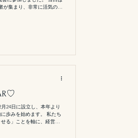
任者が集まり、非常に活気のあ
種や事業フェーズの異なる経
雰囲気で、 普段の業務や立
経営判断のリアルな背景 成長
後の事業展開に対する考え方
交換ができたことが印象的で
まらず、 「経営者同士だから
く、 非常に密度の高い、学
ことができました。 新たな
けでなく、 自分自身の事業
直す良い機会にもなりまし
運営してくださった皆さま、
AR♡
皆さまに感謝いたします。
2025年12月24日に設立し、本年より
に歩みを始めます。 私たち
させる」ことを軸に、経営の
至るまでを一貫して支援する
いります。 市場環境や経営