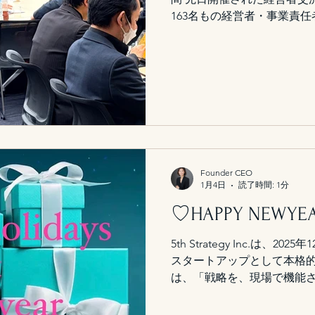
163名もの経営者・事業責
る会となっていました。 業
営者同士が自然に交流できる
場ではなかなか聞けない、 
期ならではの悩みや視点 今
などについて、率直な意見
す。 単なる名刺交換にとど
こそ分かり合える会話」が多
びと刺激のある時間を過ごす
つながりや視点を得られただ
Founder CEO
や意思決定を改めて見つめ
1月4日
読了時間: 1分
た。 このような場を企画・
♡HAPPY NEWYE
そしてご一緒した参加者の
5th Strategy Inc.は、
スタートアップとして本格的
は、「戦略を、現場で機能
意思決定から組織・実行に
コンサルティングを行ってま