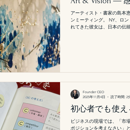
Art & Visio
分のビジョンをどのように
う課題に直面しています。 
アーティスト・書家の島本
それは相手を動かすことで
ンミーティング。 NY、ロ
れてきた彼女は、日本の伝
学と現代アートの融合を探求さ
Strategy Inc.」では
ルティングまでを一貫して
はいつも、感性と構想の両輪
営、一見異なる領域に見え
は“内なる美意識”と“社会へ
えるブランドの形を整える
ること。 それが私たちの考
す。 島本様の作品がそうで
Founder CEO
また、見えない思考の層を
2025年11月4日
読了時間: 2
ス。 本日のセッションでは
初心者でも使え
共に再確認する貴重な時間と
に、静けさの中に意志があ
ビジネスの現場では、「市
その余白を、次の創造へと
ポジションを考えなさい」