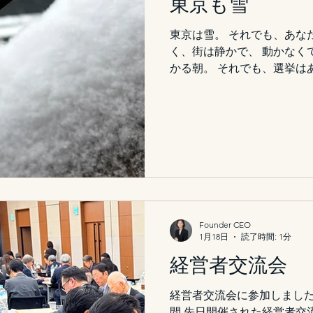
東京も雪
東京は雪。 それでも、あな
く、街は静かで、 動かなく
かる朝。 それでも、選挙は
営も同じだ。 判断は、 余
のじゃない。 情報が揃った
たときだけ、 下せるもので
ているとき、 確信が持てな
る。 選ばなければ、何も始
状が続くだけ。 そして、 
る。 市場のせいにも、 環
できる状況で、 それでも「
か。 経営判断も同じだ。
Founder CEO
1月18日
読了時間: 1分
経営者交流会
経営者交流会に参加しました
間 先日開催された経営者交