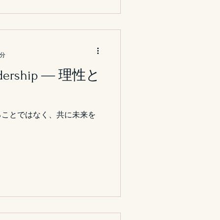
 1｜数字って、本当はもっと
少し固くて距離を感じる言葉
ための数字」。 “これからど
” そんな問いに寄り添ってく
2分
トナーのような存在でした。
するべきか── 企業が迷いが
eadership ― 理性と
ましたが、どれも「答え」よ
てくれる内容でした。 2｜安
いとは限らない たとえば
ることではなく、共に未来を
そのほうが良いでしょ？」と
」
は安く見えても、未来の価値
手放す“ブランドらしさ”も大
まったく変わる 数字だけで割