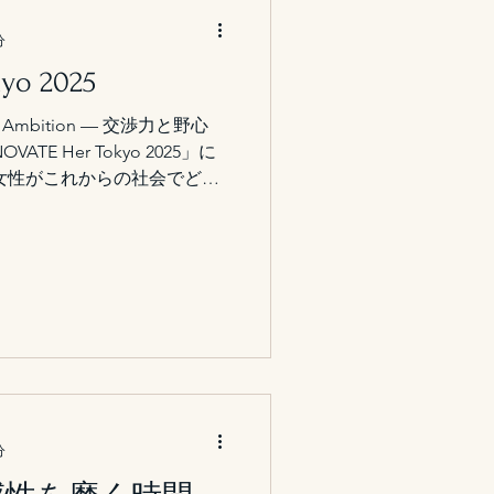
分
yo 2025
Bold Ambition — 交渉力と野心
TE Her Tokyo 2025」に
女性がこれからの社会でどの
し、 グローバル環境の中
渉力）”と“Bold Ambition（野
。 登壇者には、世界の第一線
経営者が並び、 それぞれの
は、力ではなく信頼の構築で
に残りました。 リーダーシ
宿る。 そし
は、自分を信じる力そのもの。 こ
の中で具現化していくか――
ーダーに求められる本質だと
分
gyでも、クライアントの多くは 「自